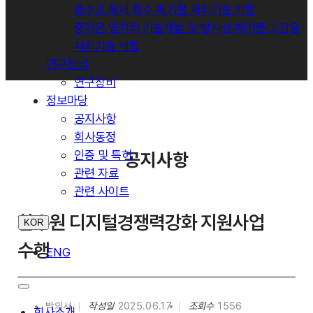
중수로 해체 특수 폐기물 처리기술 개발
중저온 열처리 기술개발 및 방사성 폐기물 고감용
처리기술 개발
연구장비
연구장비
정보마당
공지사항
회사동정
인증 및 특허
공지사항
관련 자료
관련 사이트
한수원 디지털경쟁력강화 지원사업
KOR
수행
ENG
박의서
작성일
2025.06.17
조회수
1556
회사소개