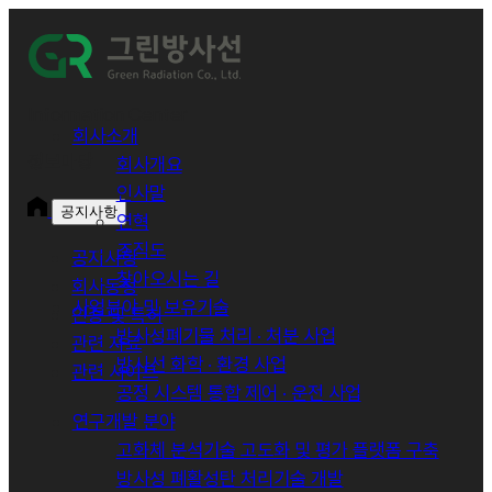
그
린
Information Center
회사소개
정보마당
회사개요
방
인사말
공지사항
연혁
사
조직도
공지사항
찾아오시는 길
선
회사동정
사업분야 및 보유기술
인증 및 특허
방사성폐기물 처리 · 처분 사업
관련 자료
방사선 화학 · 환경 사업
관련 사이트
공정 시스템 통합 제어 · 운전 사업
연구개발 분야
고화체 분석기술 고도화 및 평가 플랫폼 구축
방사성 폐활성탄 처리기술 개발