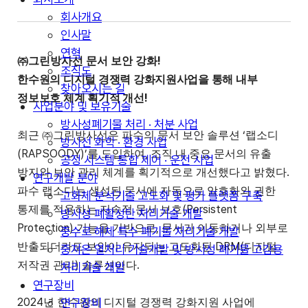
회사개요
인사말
연혁
!
㈜
그린방사선 문서 보안 강화
조직도
한수원의 디지털 경쟁력 강화지원사업을 통해 내부
찾아오시는 길
!
정보보호 체계 획기적 개선
사업분야 및 보유기술
방사성폐기물 처리 · 처분 사업
‘
최근
㈜
그린방사선은 파수의 문서 보안 솔루션
랩소디
방사선 화학 · 환경 사업
(RAPSOODY)’
,
를 도입하여
조직 내 중요 문서의 유출
공정 시스템 통합 제어 · 운전 사업
.
방지와 보안 관리 체계를 획기적으로 개선했다고 밝혔다
연구개발 분야
파수 랩소디는 생성된 문서에 자동으로 암호화와 권한
고화체 분석기술 고도화 및 평가 플랫폼 구축
(Persistent
통제를 적용하는 지속적 문서 보호
방사성 폐활성탄 처리기술 개발
Protection)
,
기능을 기반으로
문서가 이동하거나 외부로
중수로 해체 특수 폐기물 처리기술 개발
DRM(
반출되더라도 보안이 유지되는 고도화된
디지털
중저온 열처리 기술개발 및 방사성 폐기물 고감용
)
.
저작권 관리
솔루션이다
처리기술 개발
연구장비
연구장비
2024
년 한수원의 디지털 경쟁력 강화지원 사업에