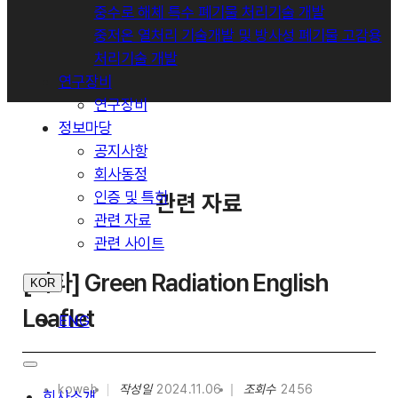
중수로 해체 특수 폐기물 처리기술 개발
중저온 열처리 기술개발 및 방사성 폐기물 고감용
처리기술 개발
연구장비
연구장비
정보마당
공지사항
회사동정
인증 및 특허
관련 자료
관련 자료
관련 사이트
[기타] Green Radiation English
KOR
Leaflet
ENG
koweb
작성일
2024.11.06
조회수
2456
회사소개