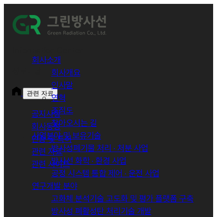
그
린
Information Center
회사소개
정보마당
회사개요
방
인사말
관련 자료
연혁
사
조직도
공지사항
찾아오시는 길
선
회사동정
사업분야 및 보유기술
인증 및 특허
방사성폐기물 처리 · 처분 사업
관련 자료
방사선 화학 · 환경 사업
관련 사이트
공정 시스템 통합 제어 · 운전 사업
연구개발 분야
고화체 분석기술 고도화 및 평가 플랫폼 구축
방사성 폐활성탄 처리기술 개발